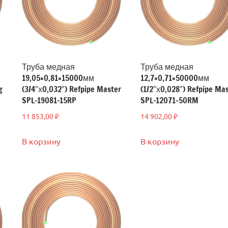
Труба медная
Труба медная
19,05×0,81×15000мм
12,7×0,71×50000мм
g
(3/4″х0,032″) Refpipe Master
(1/2″х0,028″) Refpipe Ma
SPL-19081-15RP
SPL-12071-50RM
11 853,00
₽
14 902,00
₽
В корзину
В корзину