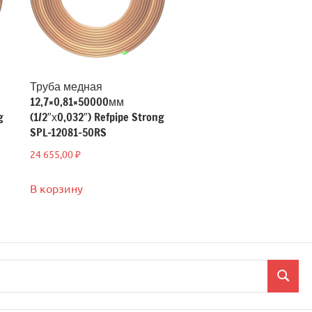
Труба медная
12,7×0,81×50000мм
g
(1/2″х0,032″) Refpipe Strong
SPL-12081-50RS
24 655,00
₽
В корзину
Поиск