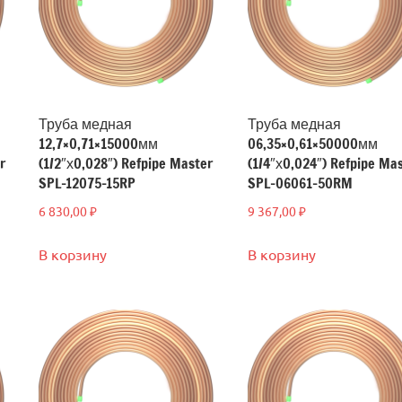
Труба медная
Труба медная
12,7×0,71×15000мм
06,35×0,61×50000мм
r
(1/2″х0,028″) Refpipe Master
(1/4″х0,024″) Refpipe Ma
SPL-12075-15RP
SPL-06061-50RM
6 830,00
₽
9 367,00
₽
В корзину
В корзину