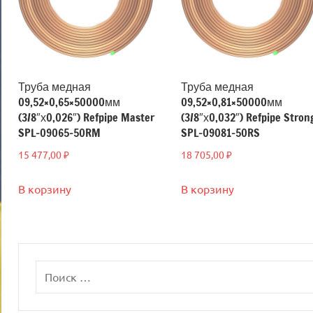
Труба медная
Труба медная
09,52×0,65×50000мм
09,52×0,81×50000мм
(3/8″х0,026″) Refpipe Master
(3/8″х0,032″) Refpipe Stron
SPL-09065-50RM
SPL-09081-50RS
15 477,00
₽
18 705,00
₽
В корзину
В корзину
Поиск
для: