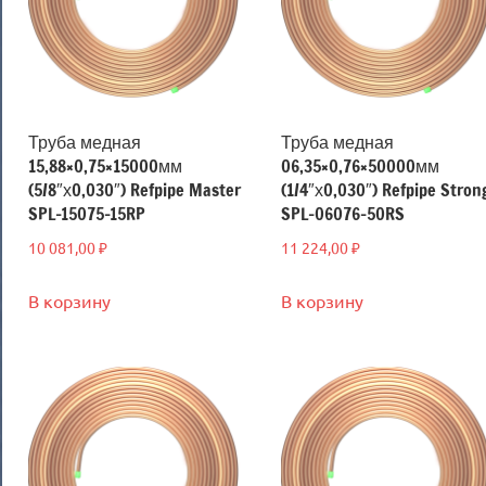
Труба медная
Труба медная
15,88×0,75×15000мм
06,35×0,76×50000мм
(5/8″х0,030″) Refpipe Master
(1/4″х0,030″) Refpipe Stron
SPL-15075-15RP
SPL-06076-50RS
10 081,00
₽
11 224,00
₽
В корзину
В корзину