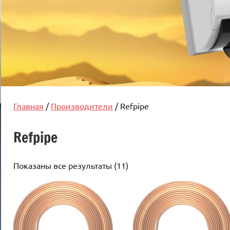
Главная
/
Производители
/ Refpipe
Refpipe
Цены:
Показаны все результаты (11)
по
возрастанию