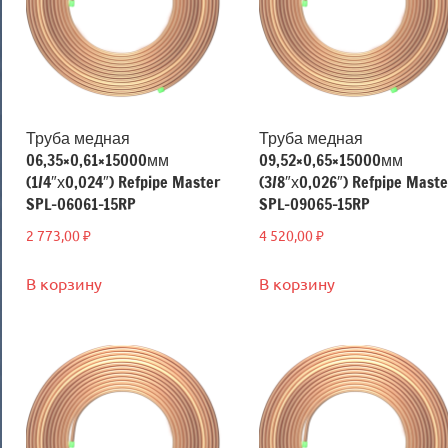
Труба медная
Труба медная
06,35×0,61×15000мм
09,52×0,65×15000мм
(1/4″х0,024″) Refpipe Master
(3/8″х0,026″) Refpipe Maste
SPL-06061-15RP
SPL-09065-15RP
2 773,00
₽
4 520,00
₽
В корзину
В корзину