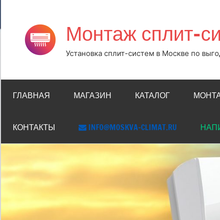
Перейти
к
Монтаж сплит-си
содержимому
Установка сплит-систем в Москве по выг
ГЛАВНАЯ
МАГАЗИН
КАТАЛОГ
МОНТ
КОНТАКТЫ
INFO@MOSKVA-CLIMAT.RU
НАПИ