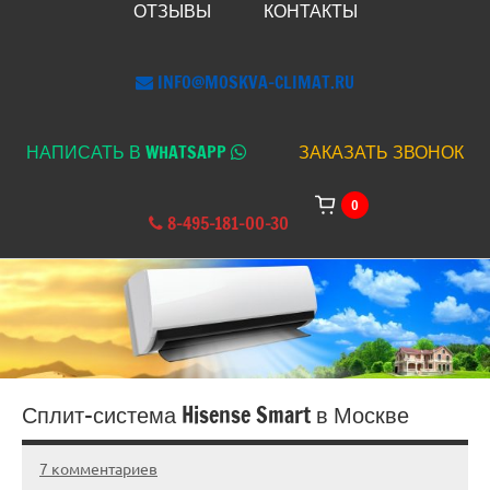
ОТЗЫВЫ
КОНТАКТЫ
INFO@MOSKVA-CLIMAT.RU
НАПИСАТЬ В WHATSAPP
ЗАКАЗАТЬ ЗВОНОК
0
8-495-181-00-30
Сплит-система Hisense Smart в Москве
7 комментариев
19.03.2025
admin