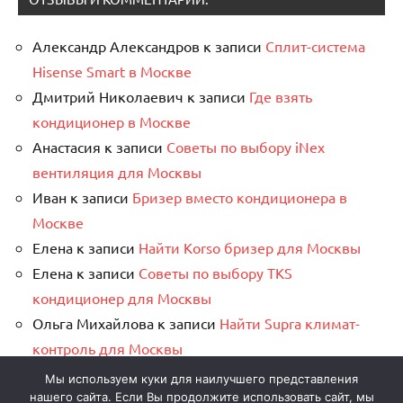
Александр Александров
к записи
Сплит-система
Hisense Smart в Москве
Дмитрий Николаевич
к записи
Где взять
кондиционер в Москве
Анастасия
к записи
Советы по выбору iNex
вентиляция для Москвы
Иван
к записи
Бризер вместо кондиционера в
Москве
Елена
к записи
Найти Korso бризер для Москвы
Елена
к записи
Советы по выбору TKS
кондиционер для Москвы
Ольга Михайлова
к записи
Найти Supra климат-
контроль для Москвы
Дмитрий Васильевич
к записи
CL кондиционер в
Мы используем куки для наилучшего представления
Москве
нашего сайта. Если Вы продолжите использовать сайт, мы