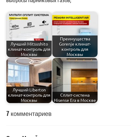
выбросы парниковых газов;
Преимущества
Лучший Mitsushito
Gorenje климат-
климат-контроль для
контроль для
Москвы
Москвы
Лучший Liberton
климат-контроль для
Сплит-система
Москвы
Hisense Era в Москве
7 комментариев
Каталог