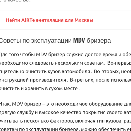
Найти AiRTe вентиляция для Москвы
Советы по эксплуатации MDV бризера
Для того чтобы MDV бризер служил долгое время и об
необходимо следовать нескольким советам․ Во-первы
тщательно очистить кузов автомобиля․ Во-вторых, нео
инструкцией производителя․ В-третьих, после исполь
очистить и хранить в сухом месте․
Итак, MDV бризер ⎼ это необходимое оборудование дл
долгую службу и высокое качество покрытия своего а
учитывать несколько факторов, включая тип кузова, р
советам по эксплуатации бризера, можно обеспечить е