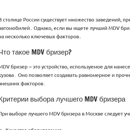
В столице России существует множество заведений, п
автомобилей․ Однако, если вы ищете лучший MDV бриз
на несколько ключевых факторов․
Что такое MDV бризер?
MDV бризер ⎼ это устройство, используемое для нане
кузова․ Оно позволяет создавать равномерное и проч
внешних факторов․
Критерии выбора лучшего MDV бризера
При выборе лучшего MDV бризера в Москве следует у
Качество оборудования