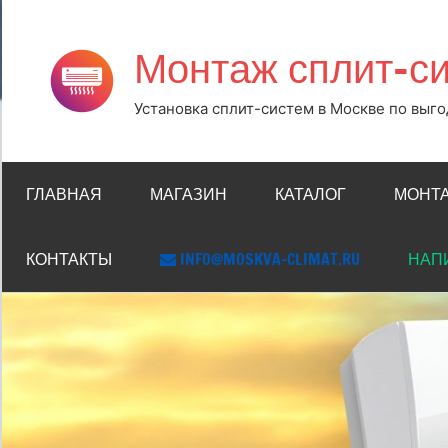
Перейти
к
Монтаж сплит-си
содержимому
Установка сплит-систем в Москве по выг
ГЛАВНАЯ
МАГАЗИН
КАТАЛОГ
МОНТ
КОНТАКТЫ
INFO@MOSKVA-CLIMAT.RU
НАПИ