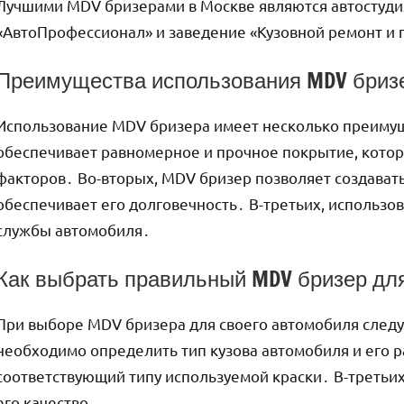
Лучшими MDV бризерами в Москве являются автостудия
«АвтоПрофессионал» и заведение «Кузовной ремонт и 
Преимущества использования MDV бриз
Использование MDV бризера имеет несколько преимущ
обеспечивает равномерное и прочное покрытие, котор
факторов․ Во-вторых, MDV бризер позволяет создавать
обеспечивает его долговечность․ В-третьих, использо
службы автомобиля․
Как выбрать правильный MDV бризер дл
При выборе MDV бризера для своего автомобиля следу
необходимо определить тип кузова автомобиля и его р
соответствующий типу используемой краски․ В-третьих
его качество․